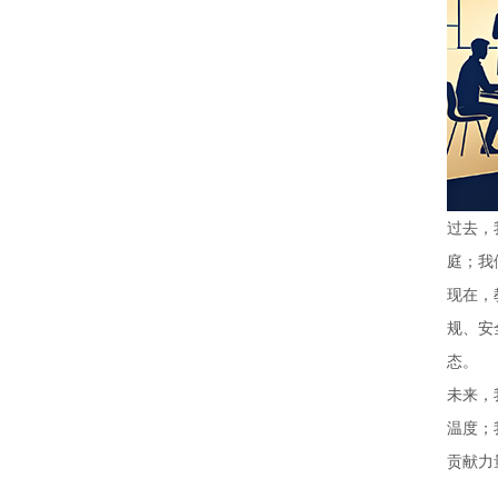
过去，
庭；我
现在，
规、安
态。
未来，
温度；
贡献力